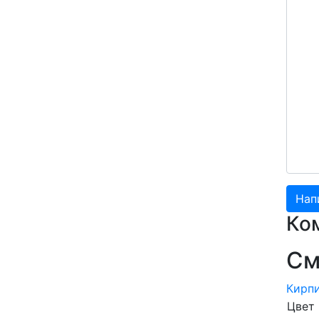
Ко
См
Кирпи
Цвет