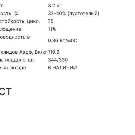
г.
3.2 кг.
ость, %
32-40% (пустотелый)
тойкость, цикл.
75
глощение
11%
оводность в
0.36 Вт/м0С
клидов Аэфф, Бк/кг
119.9
на поддоне, шт.
344/330
 на складе
В НАЛИЧИИ
ОСТ