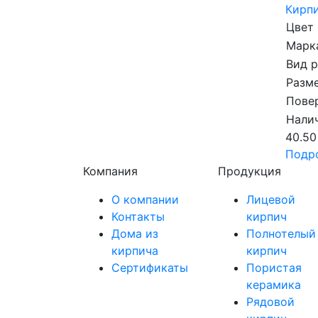
Кирпи
Цвет
Марка
Вид 
Разме
Пове
Налич
40.50
Подр
Компания
Продукция
О компании
Лицевой
Контакты
кирпич
Дома из
Полнотелый
кирпича
кирпич
Сертификаты
Пористая
керамика
Рядовой