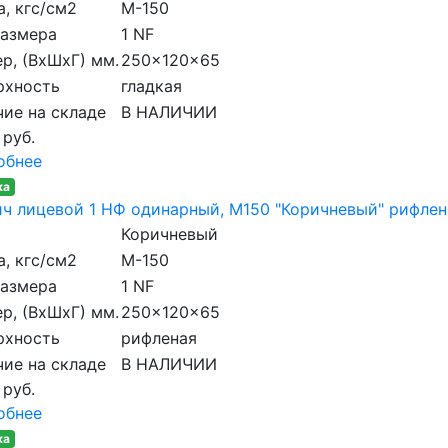
, кгс/см2
M-150
размера
1 NF
р, (ВхШхГ) мм.
250x120x65
рхность
гладкая
ие на складе
В НАЛИЧИИ
 руб.
обнее
ка
ч лицевой 1 НФ одинарный, M150 "Коричневый" рифле
Коричневый
, кгс/см2
M-150
размера
1 NF
р, (ВхШхГ) мм.
250x120x65
рхность
рифленая
ие на складе
В НАЛИЧИИ
 руб.
обнее
ка