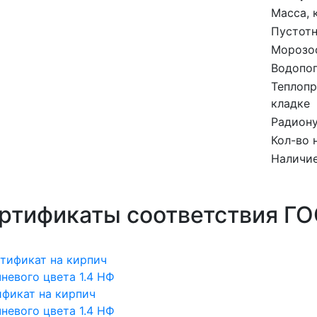
Масса, к
Пустотн
Морозос
Водопо
Теплопр
кладке
Радиону
Кол-во 
Наличие
ртификаты соответствия Г
фикат на кирпич
невого цвета 1.4 НФ