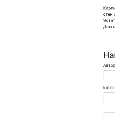
Кирпи
стен 
Эстет
Долго
На
Авто
Email