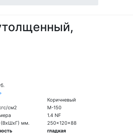
 утолщенный,
б.
ь
Коричневый
кгс/см2
M-150
мера
1.4 NF
 (ВхШхГ) мм.
250x120x88
ность
гладкая