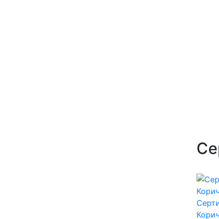
Се
Серти
Корич