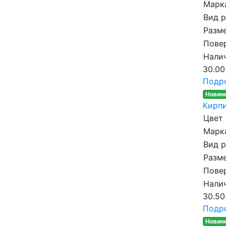
Марка
Вид 
Разме
Пове
Налич
30.00
Подр
Новин
Кирпи
Цвет
Марка
Вид 
Разме
Пове
Налич
30.50
Подр
Новин