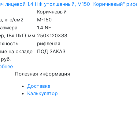
ч лицевой 1.4 НФ утолщенный, M150 "Коричневый" ри
Коричневый
, кгс/см2
M-150
размера
1.4 NF
р, (ВхШхГ) мм.
250x120x88
рхность
рифленая
ие на складе
ПОД ЗАКАЗ
 руб.
обнее
Полезная информация
Доставка
Калькулятор